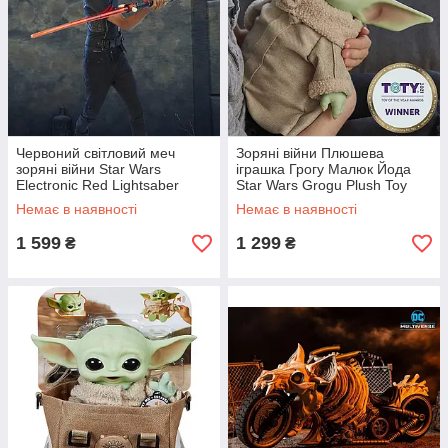
Червоний світловий меч
Зоряні війни Плюшева
зоряні війни Star Wars
іграшка Грогу Малюк Йода
Electronic Red Lightsaber
Star Wars Grogu Plush Toy
Немає в наявності
Немає в наявності
1 599
1 299
₴
₴