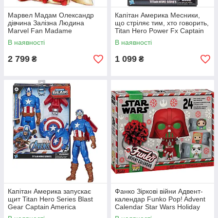
Марвел Мадам Олександр
Капітан Америка Месники,
дівчина Залізна Людина
що стріляє тим, хто говорить,
Marvel Fan Madame
Titan Hero Power Fx Captain
Alexander Girl Iron Man
America
В наявності
В наявності
2 799
1 099
₴
₴
Капітан Америка запускає
Фанко Зіркові війни Адвент-
щит Titan Hero Series Blast
календар Funko Pop! Advent
Gear Captain America
Calendar Star Wars Holiday