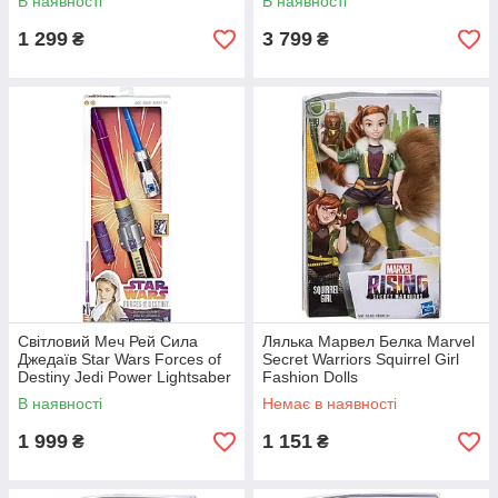
В наявності
В наявності
1 299
3 799
₴
₴
Світловий Меч Рей Сила
Лялька Марвел Белка Marvel
Джедаїв Star Wars Forces of
Secret Warriors Squirrel Girl
Destiny Jedi Power Lightsaber
Fashion Dolls
В наявності
Немає в наявності
1 999
1 151
₴
₴