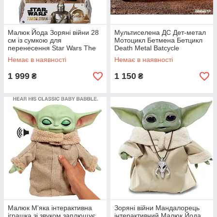
Малюк Йода Зоряні війни 28
Мультиселена ДС Дет-метал
см із сумкою для
Мотоцикл Бетмена Бетцикл
перенесення Star Wars The
Death Metal Batcycle
Child Plush Toy 11-in Yoda
Немає в наявності
Немає в наявності
Baby
1 999
1 150
₴
₴
Малюк М'яка інтерактивна
Зоряні війни Мандалорець
іграшка зі звуком заплющує
інтерактивний Малюк Йода