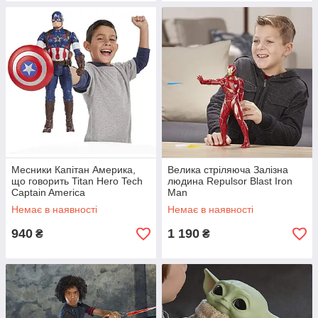
Месники Капітан Америка,
Велика стріляюча Залізна
що говорить Titan Hero Tech
людина Repulsor Blast Iron
Captain America
Man
Немає в наявності
Немає в наявності
940
1 190
₴
₴