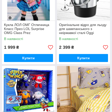
Кукла ЛОЛ ОМГ Отличница
Оригінальне відро для льоду
Класс През LOL Surprise
для шампанського з
OMG Class Prez
неіржавкої сталі Oggi
Insulated Ice Bucket Stainless
В наявності
В наявності
Steel
1 999
2 399
₴
₴
Купити
Купити