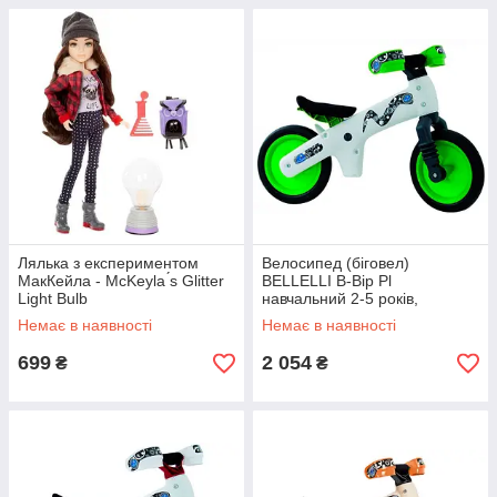
Лялька з експериментом
Велосипед (біговел)
МакКейла - McKeyla ́s Glitter
BELLELLI B-Bip Pl
Light Bulb
навчальний 2-5 років,
пластикмас. Біло-зелений
Немає в наявності
Немає в наявності
699
2 054
₴
₴