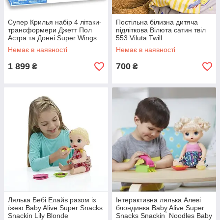
Супер Крилья набір 4 літаки-
Постільна білизна дитяча
трансформери Джетт Пол
підліткова Вілюта сатин твіл
Астра та Донні Super Wings
553 Viluta Twill
Classic Team Pack
Немає в наявності
Немає в наявності
1 899
700
₴
₴
Лялька Бебі Елайв разом із
Інтерактивна лялька Алеві
їжею Baby Alive Super Snacks
блондинка Baby Alive Super
Snackin Lily Blonde
Snacks Snackin ́ Noodles Baby