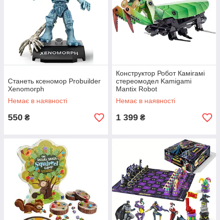
Конструктор Робот Камігамі
Станеть ксеномор Probuilder
стереомодел Kamigami
Xenomorph
Mantix Robot
Немає в наявності
Немає в наявності
550
1 399
₴
₴