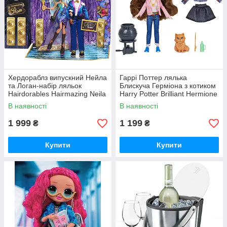
Хердораблз випускний Нейла
Гаррі Поттер лялька
та Логан-набір ляльок
Блискуча Герміона з котиком
Hairdorables Hairmazing Neila
Harry Potter Brilliant Hermione
and Logan
Granger
В наявності
В наявності
1 999
1 199
₴
₴
Купити
Купити