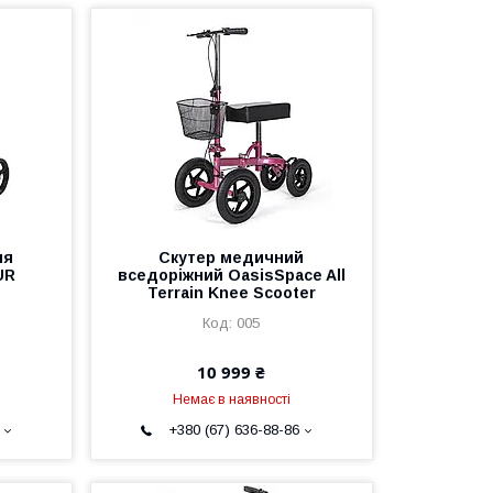
ля
Скутер медичний
UR
вседоріжний OasisSpace All
Terrain Knee Scooter
005
10 999 ₴
Немає в наявності
+380 (67) 636-88-86