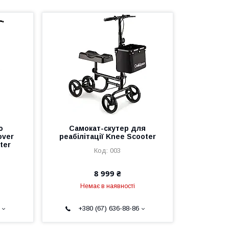
о
Самокат-скутер для
over
реабілітації Knee Scooter
ter
003
8 999 ₴
Немає в наявності
+380 (67) 636-88-86