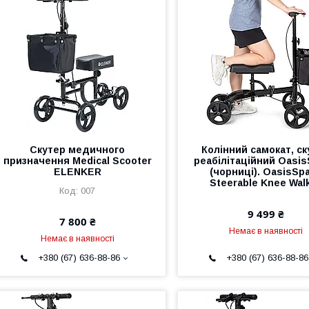
Скутер медичного
Колінний самокат, ск
призначення Medical Scooter
реабілітаційний Oasi
ELENKER
(чорниці). OasisSp
Steerable Knee Wal
007
9 499 ₴
7 800 ₴
Немає в наявності
Немає в наявності
+380 (67) 636-88-86
+380 (67) 636-88-86