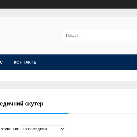
АС
КОНТАКТЫ
едичний скутер