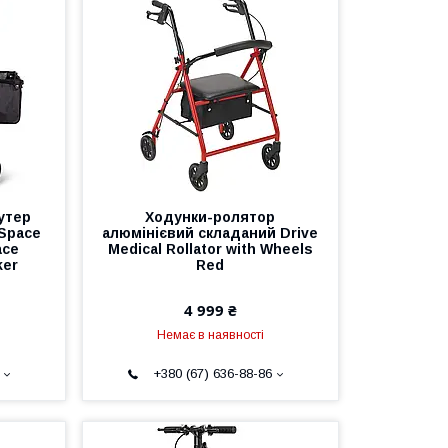
утер
Ходунки-ролятор
sSpace
алюмінієвий складаний Drive
ace
Medical Rollator with Wheels
ker
Red
4 999 ₴
Немає в наявності
+380 (67) 636-88-86