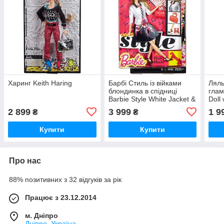
Харинг Keith Haring
Барбі Стиль із війками
Ляль
блондинка в спідниці
глам
Barbie Style White Jacket &
Doll
Black Floral Print Skirt
2 899
3 999
1 9
₴
₴
Купити
Купити
Про нас
88% позитивних з 32 відгуків за рік
Працює з 23.12.2014
м. Дніпро
Дніпро, Україна