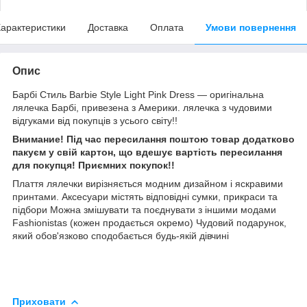
арактеристики
Доставка
Оплата
Умови повернення
Опис
Барбі Стиль Barbie Style Light Pink Dress — оригінальна
лялечка Барбі, привезена з Америки. лялечка з чудовими
відгуками від покупців з усього світу!!
Внимание! Під час пересилання поштою товар додатково
пакуєм у свій картон, що вдешує вартість пересилання
для покупця! Приємних покупок!!
Плаття лялечки вирізняється модним дизайном і яскравими
принтами. Аксесуари містять відповідні сумки, прикраси та
підбори Можна змішувати та поєднувати з іншими модами
Fashionistas (кожен продається окремо) Чудовий подарунок,
який обов'язково сподобається будь-якій дівчині
Приховати