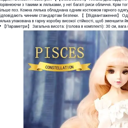
орівнюючи з такими ж ляльками, у неї багаті риси обличчя. Крім тог
ільше поз. Кожна лялька обладнана одним костюмом гарного одягу
ідповідають чинним стандартам безпеки. 【【Відвантаження】 Одна
ялька упакована в гарну коробку високої стійкості, щоб зменшити 
 【Параметри】 Загальна висота: (голова в комплекті): 30 см, вага (