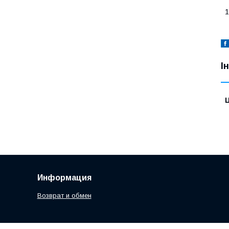
1
І
Ц
Информация
Возврат и обмен