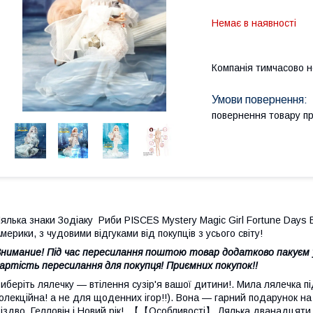
Немає в наявності
Компанія тимчасово 
повернення товару п
ялька знаки Зодіаку Риби PISCES Mystery Magic Girl Fortune Days 
мерики, з чудовими відгуками від покупців з усього світу!
нимание! Під час пересилання поштою товар додатково пакуєм у
артість пересилання для покупця! Приємних покупок!!
иберіть лялечку — втілення сузір'я вашої дитини!. Мила лялечка під
олекційна! а не для щоденних ігор!!). Вона — гарний подарунок н
іздво, Гелловін і Новий рік!. 【【Особливості】 Лялька дванадцяти су