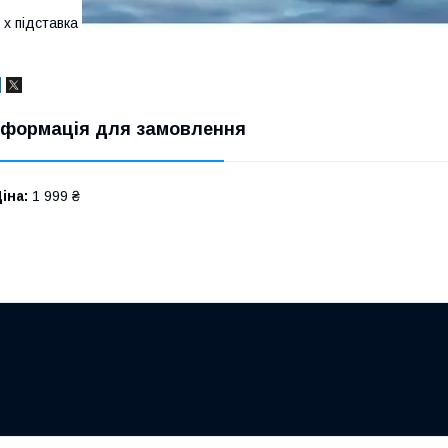
 х підставка
нформація для замовлення
іна:
1 999 ₴