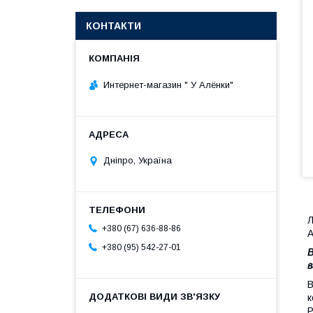
КОНТАКТИ
Интернет-магазин " У Алёнки"
Дніпро, Україна
Л
+380 (67) 636-88-86
А
+380 (95) 542-27-01
В
в
В
к
Р