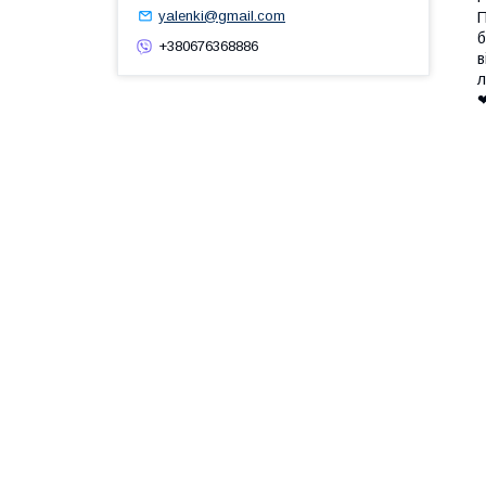
yalenki@gmail.com
П
б
+380676368886
в
л
❤