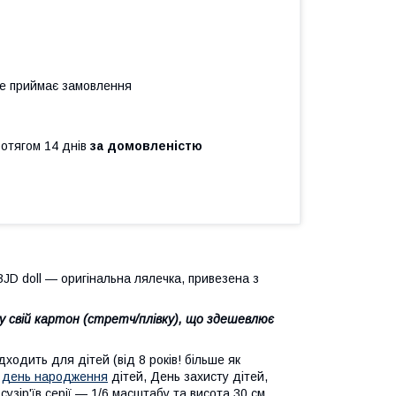
не приймає замовлення
ротягом 14 днів
за домовленістю
BJD doll — оригінальна лялечка, привезена з
 свій картон (стретч/плівку), що здешевлює
ходить для дітей (від 8 років! більше як
а
день народження
дітей, День захисту дітей,
зір'їв серії — 1/6 масштабу та висота 30 см.