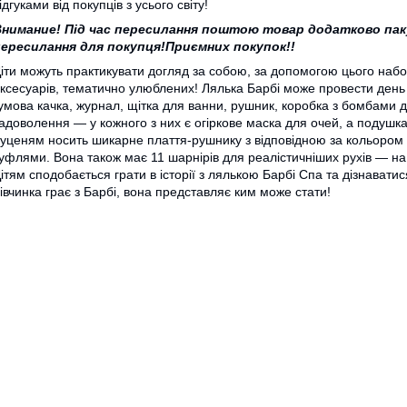
ідгуками від покупців з усього світу!
нимание! Під час пересилання поштою товар додатково паку
ересилання для покупця!
Приємних покупок!!
іти можуть практикувати догляд за собою, за допомогою цього набору
ксесуарів, тематично улюблених! Лялька Барбі може провести день у
умова качка, журнал, щітка для ванни, рушник, коробка з бомбами д
адоволення — у кожного з них є огіркове маска для очей, а подушка
уценям носить шикарне плаття-рушнику з відповідною за кольором
уфлями. Вона також має 11 шарнірів для реалістичніших рухів — на ши
ітям сподобається грати в історії з лялькою Барбі Спа та дізнавати
івчинка грає з Барбі, вона представляє ким може стати!