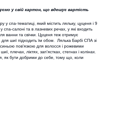
ємо у свій картон, що вдешує вартість
 у спа-тематиці, який містить ляльку, цуценя і 9
 спа-салоні та в лазневих речах, у які входить
ля ванни та свічки. Цуценя теж отримує
 для шиї підходить їм обом. Лялька Барбі СПА зі
 синьою пов'язкою для волосся і рожевими
ї, плечах, ліктях, зап'ястках, стегнах і колінах.
ся, як бути добрими до себе, тому що, коли