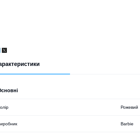
арактеристики
Основні
олір
Рожевий
иробник
Barbie