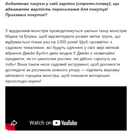
додатково пакуєм у свій картон (стретч-плівку), що
вдешевлює вартість пересилання для покупця!
Приємних покупок!!
У вурдалаків-монстрів проводитимуться шкільні танці монстрів
Марка та Блума, щоб відсвяткувати розквіт квітки трупа, що
відбувається тільки раз на 1300 років! Щоб «розквіти» з
садовою тематикою, всі будуть одягнені у свої звірі квіткові
вбрання Джейн Булітл дико модна У Джейн є незвичайні
предмети, як-от шматочки рослин, які дійсно «зросуть на
тобі»! Вона також несе садовий інструмент, щоб допомогти
доглядати за рослиною кожного упору — підніміть верхівку
квіткового горщика монстра, щоб показати моторошні
прохолодні корені!