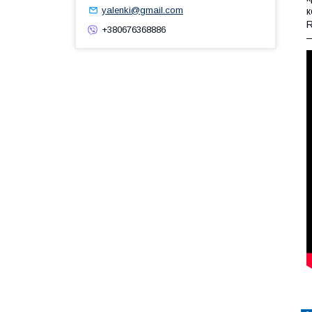
yalenki@gmail.com
к
R
+380676368886
—