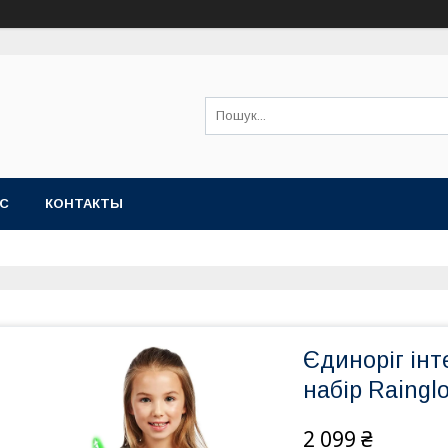
АС
КОНТАКТЫ
Єдиноріг ін
набір Raingl
2 099 ₴