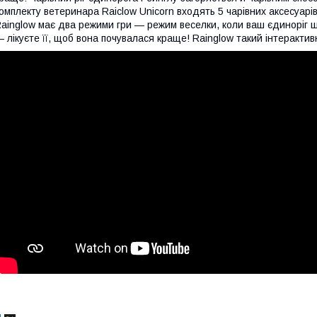
омплекту ветеринара Raiclow Unicorn входять 5 чарівних аксесуарів
ainglow має два режими гри — режим веселки, коли ваш єдиноріг 
 лікуєте її, щоб вона почувалася краще! Rainglow такий інтерактив