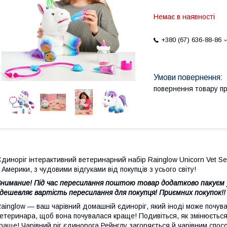
Немає в наявності
+380 (67) 636-88-86
повернення товару п
диноріг інтерактивний ветеринарний набір Rainglow Unicorn Vet Set 
 Америки, з чудовими відгуками від покупців з усього світу!
нимание! Під час пересилання поштою товар додатково пакуєм у 
дешевляє вартість пересилання для покупця! Приємних покупок!!
ainglow — ваш чарівний домашній єдиноріг, який іноді може почува
етеринара, щоб вона почувалася краще! Подивіться, як змінюється
раще! Чарівний ріг єдинорога Рейнглу загоряється й чарівним спос