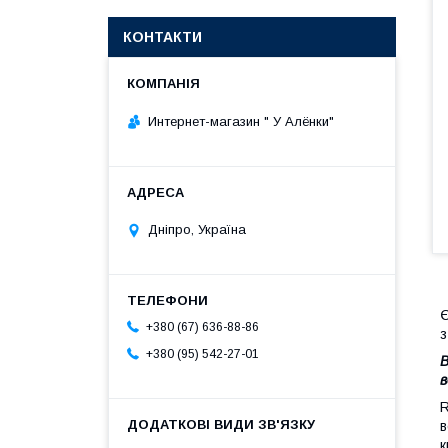
КОНТАКТИ
Интернет-магазин " У Алёнки"
Дніпро, Україна
Є
+380 (67) 636-88-86
з
+380 (95) 542-27-01
В
в
R
в
к