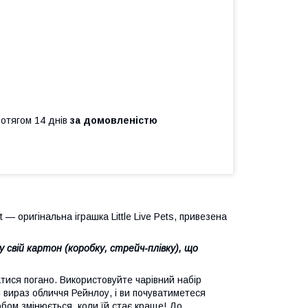
ротягом 14 днів
за домовленістю
— оригінальна іграшка Little Live Pets, привезена
свій картон (коробку, стрейч-плівку), що
тися погано. Використовуйте чарівний набір
 вираз обличчя Рейнлоу, і ви почуватиметеся
обом змінюється, коли їй стає краще! До