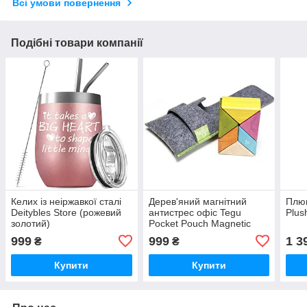
Всі умови повернення
Подібні товари компанії
Келих із неіржавкої сталі
Дерев'яний магнітний
Плюш
Deitybles Store (рожевий
антистрес офіс Tegu
Plus
золотий)
Pocket Pouch Magnetic
Wooden Block Set
999
999
1 3
₴
₴
Купити
Купити