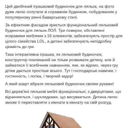
Цей двобічний іграшковий будиночок для ляльок, на фото
дуже легко сплутати зі справжнім будинком, побудованим у
популярному ринчі Баварському стилі.
За ефектним фасадом криється функціональний ляльковий
будиночок для ляльок ЛОЛ. Три поверхи, обставлені
яскравими меблями з 16 елементів, забезпечують простір для
цілого сімейства LOL, а дитині забезпечують непідробну
цікавість до гри.
Така інтерактивна іграшка, як ляльковий будиночок,
конструктор покликаний не тільки розважати дитину, але й
займатися її всебічним навчанням, яке, як відомо, через гру
дітям дається простіше всього. Тут і господарські навички, і
гостинність, і логіка, і творчий задор!
А який азарт зібрати ляльковий будиночок своїми руками!
Всі дерев'яні лялькові меблі функціональні, з дверцятами, що
відчиняються, і шухлядками, що висуваються. Дитина легко
зможе її переставляти з кімнати в кімнату на свій розсуд.