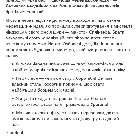
Леонардо неодмінно має бути в колекції шанувальників
братів-черепашок!
Місто в небезпеці, і на допомогу приходять підготовлені
Черепашки-ніндзя, які пройшли суперпідготування в мистецтві
ніндзюцу у свого сінсія щури — майстри Сплінтера. Брати
виходять зі свого каналізаційного лігва та протистоять
ворожому світу Нью-Йорка. Озброєні до зубів Черепашки
перемагають будь-якого монстра, який зустрінеться в них на
шляху!
Фігурки Черепашки-ніндзя — герої мультфільму, одні
з найпопулярніших іграшок серед хлопчиків різного віку.
Неон Леон — чемпіон світу з боротьби! Він має
власний стиль і особливі прийоми, щоб стати
найбільшим борцем усіх часів!
Якщо Ви вийдете на ринг із Неоном Леоном,
остерігайтеся атаки його Тризіркового Урагана!
Маючи колекцію фігурок різних персонажів, дитина
зможе влаштувати захопливу та цікаву гру на довгий
час.
У наборі: