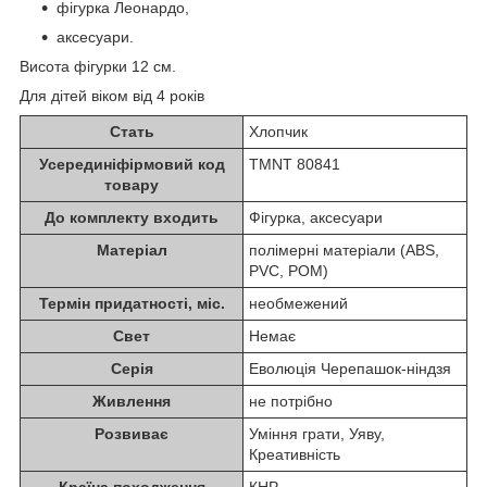
фігурка Леонардо,
аксесуари.
Висота фігурки 12 см.
Для дітей віком від 4 років
Стать
Хлопчик
Усерединіфірмовий код
TMNT 80841
товару
До комплекту входить
Фігурка, аксесуари
Матеріал
полімерні матеріали (ABS,
PVC, POM)
Термін придатності, міс.
необмежений
Свет
Немає
Серія
Еволюція Черепашок-ніндзя
Живлення
не потрібно
Розвиває
Уміння грати, Уяву,
Креативність
Країна походження
КНР