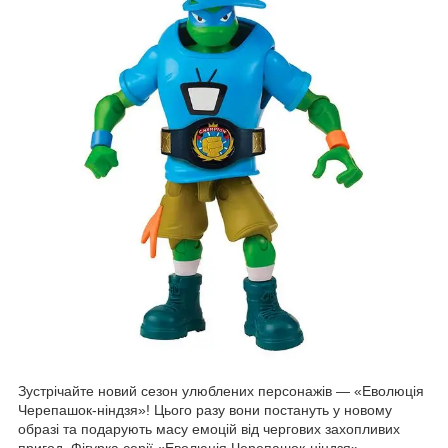
Зустрічайте новий сезон улюблених персонажів — «Еволюція
Черепашок-ніндзя»! Цього разу вони постануть у новому
образі та подарують масу емоцій від чергових захопливих
пригод. Фігурка серії «Еволюція Черепашок-ніндзя» —