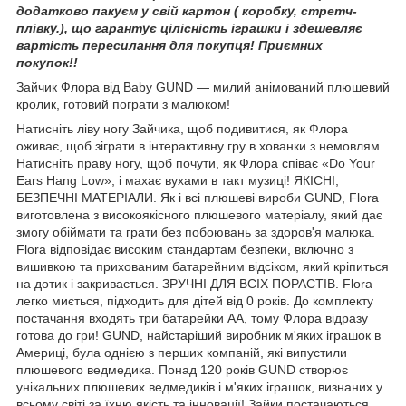
додатково пакуєм у свій картон ( коробку, стретч-
плівку.), що гарантує цілісність іграшки і здешевляє
вартість пересилання для покупця! Приємних
покупок!!
Зайчик Флора від Baby GUND — милий анімований плюшевий
кролик, готовий пограти з малюком!
Натисніть ліву ногу Зайчика, щоб подивитися, як Флора
оживає, щоб зіграти в інтерактивну гру в хованки з немовлям.
Натисніть праву ногу, щоб почути, як Флора співає «Do Your
Ears Hang Low», і махає вухами в такт музиці! ЯКІСНІ,
БЕЗПЕЧНІ МАТЕРІАЛИ. Як і всі плюшеві вироби GUND, Flora
виготовлена з високоякісного плюшевого матеріалу, який дає
змогу обіймати та грати без побоювань за здоров'я малюка.
Flora відповідає високим стандартам безпеки, включно з
вишивкою та прихованим батарейним відсіком, який кріпиться
на дотик і закривається. ЗРУЧНІ ДЛЯ ВСІХ ПОРАСТІВ. Flora
легко миється, підходить для дітей від 0 років. До комплекту
постачання входять три батарейки АА, тому Флора відразу
готова до гри! GUND, найстаріший виробник м'яких іграшок в
Америці, була однією з перших компаній, які випустили
плюшевого ведмедика. Понад 120 років GUND створює
унікальних плюшевих ведмедиків і м'яких іграшок, визнаних у
всьому світі за їхню якість та інновації! Зайки постачаються