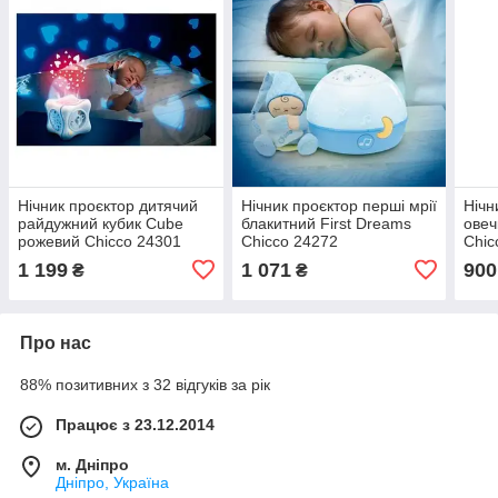
Нічник проєктор дитячий
Нічник проєктор перші мрії
Нічн
райдужний кубик Cube
блакитний First Dreams
овеч
рожевий Chicco 24301
Chicco 24272
Chic
1 199
1 071
900
₴
₴
Про нас
88% позитивних з 32 відгуків за рік
Працює з 23.12.2014
м. Дніпро
Дніпро, Україна