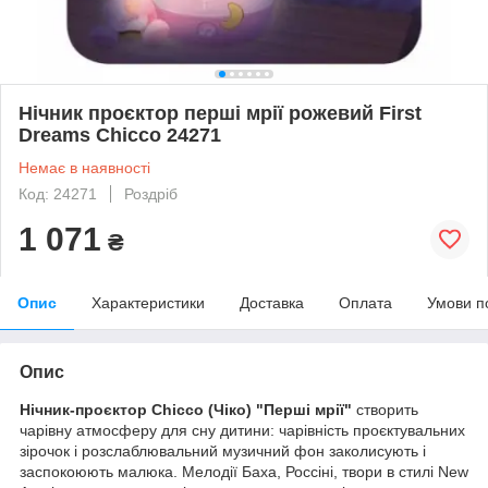
Нічник проєктор перші мрії рожевий First
Dreams Chicco 24271
Немає в наявності
Код: 24271
Роздріб
1 071
₴
Опис
Характеристики
Доставка
Оплата
Умови п
Опис
Нічник-проєктор Chicco (Чіко) "Перші мрії"
створить
чарівну атмосферу для сну дитини: чарівність проєктувальних
зірочок і розслаблювальний музичний фон заколисують і
заспокоюють малюка. Мелодії Баха, Россіні, твори в стилі New