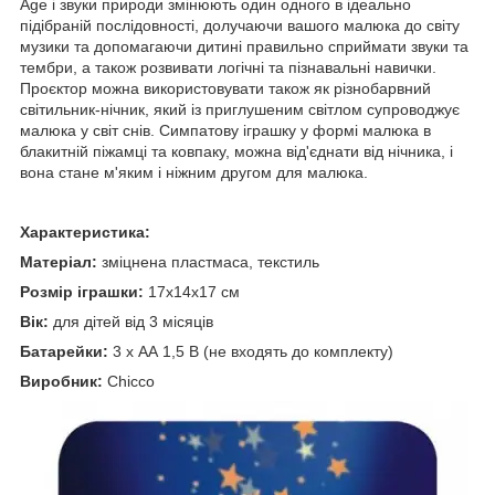
Age і звуки природи змінюють один одного в ідеально
підібраній послідовності, долучаючи вашого малюка до світу
музики та допомагаючи дитині правильно сприймати звуки та
тембри, а також розвивати логічні та пізнавальні навички.
Проєктор можна використовувати також як різнобарвний
світильник-нічник, який із приглушеним світлом супроводжує
малюка у світ снів. Симпатову іграшку у формі малюка в
блакитній піжамці та ковпаку, можна від'єднати від нічника, і
вона стане м'яким і ніжним другом для малюка.
Характеристика:
Матеріал:
зміцнена пластмаса, текстиль
Розмір іграшки:
17х14х17 см
Вік:
для дітей від 3 місяців
Батарейки:
3 х АА 1,5 В (не входять до комплекту)
Виробник:
Chicco