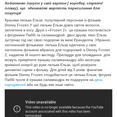
додатково пакуєм у свій картон ( коробку, стретч/
плівку), що здешевляє вартість пересилання для
покупця!
Красива лялька Ельза: популярний персонаж із фільмів
Disney Frozen.У цієї ляльки Ельзи довге світле волосся,
заплетене в косу. Друзі з «Frozen 2»: ця іграшка постачається
з фігурками Паббі та саламандрой- двох друзів, яких Ельза
зустрічає під час своєї подорожі за межі Еренделла. Убрання,
натхненний фільмами: лялька Ельза одягнена у своє
натхненне фільмом вбрання для подорожей із Disney Frozen
2, надаючи їй іншого вигляду. Приладдя для оповідання: діти
можуть прикріпити іграшку-саламанандру або аксесуар
крижаної енергії до руки ляльки Ельзи, щоб розіграти
динамічні сцени з фільму. Для дітей від 3 років: фанатам
фільмів Disney Frozen сподобається ця лялька Ельза, фігурка
Паббі троля й іграшка саламандра як подарунок на
день
народження
або на будь-яке інше свято.