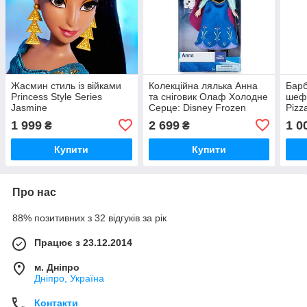
Жасмин стиль із війками
Колекційна лялька Анна
Барб
Princess Style Series
та сніговик Олаф Холодне
шеф 
Jasmine
Серце: Disney Frozen
Pizz
Anna Classic Doll Disney
1 999
2 699
1 0
₴
₴
Купити
Купити
Про нас
88% позитивних з 32 відгуків за рік
Працює з 23.12.2014
м. Дніпро
Дніпро, Україна
Контакти