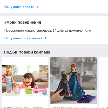
Всі умови оплати
Умови повернення
Повернення товару впродовж 14 днів за домовленістю
Всі умови повернення
Подібні товари компанії
Набір Барбі грай і купай
Холодне серце Анна
LAL