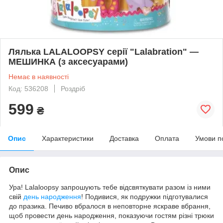
Лялька LALALOOPSY серії "Lalabration" —
МЕШИНКА (з аксесуарами)
Немає в наявності
Код: 536208
Роздріб
599
₴
Опис
Характеристики
Доставка
Оплата
Умови п
Опис
Ура! Lalaloopsy запрошують тебе відсвяткувати разом із ними
свій
день народження
! Подивися, як подружки підготувалися
до празика. Печиво вбралося в неповторне яскраве вбрання,
щоб провести день народження, показуючи гостям різні трюки