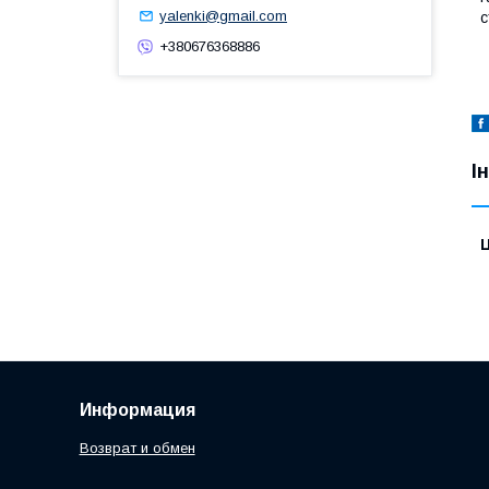
yalenki@gmail.com
с
+380676368886
І
Ц
Информация
Возврат и обмен