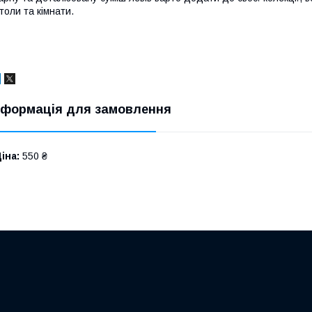
толи та кімнати.
нформація для замовлення
іна:
550 ₴