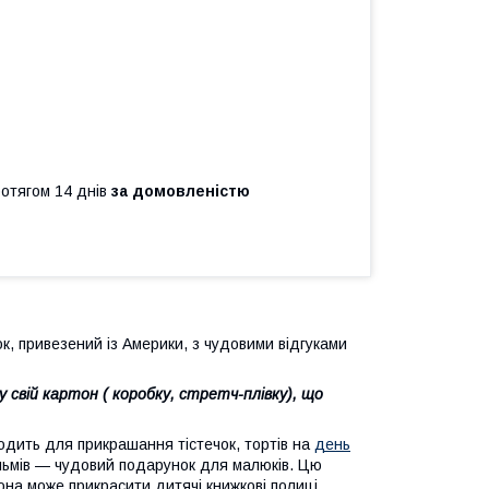
ротягом 14 днів
за домовленістю
ок, привезений із Америки, з чудовими відгуками
свій картон ( коробку, стретч-плівку), що
ходить для прикрашання тістечок, тортів на
день
ільмів — чудовий подарунок для малюків. Цю
вона може прикрасити дитячі книжкові полиці,