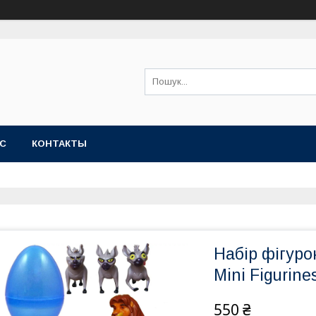
АС
КОНТАКТЫ
Набір фігуро
Mini Figurine
550 ₴