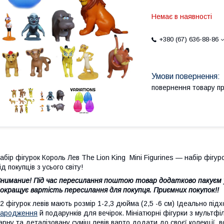
Немає в наявності
+380 (67) 636-88-86
повернення товару п
абір фігурок Король Лев The Lion King Mini Figurines — набір фігур
ід покупців з усього світу!
нимание! Під час пересилання поштою товар додатково пакуєм у 
окращує вартість пересилання для покупця. Приємних покупок!!
2 фігурок левів мають розмір 1-2,3 дюйма (2,5 -6 см) Ідеально під
народження
й подарунків для вечірок. Мініатюрні фігурки з мультф
арну та деталізовану суміш левів варто додати до своєї колекції, 