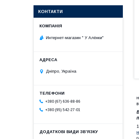
КОНТАКТИ
Интернет-магазин " У Алёнки"
Дніпро, Україна
н
+380 (67) 636-88-86
в
+380 (95) 542-27-01
В
п
1
г