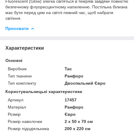
Fluorescent (Glow) злегка світяться в темряві завдяки повністю
безпечному флуоресцентному напиленню. Постільна білизна
має бути перед цим на світлі певний час, щоб набрати
світіння.
Приховати
Характеристики
Основні
Виробник
Tac
Тип тканини
Ранфорс
Тип комплекту
Двоспальний Євро
Користувальницькі характеристики
Артикул
17457
Матеріал
Ранфорс
Розмір
Євро
Розмір наволочки
2 x 50 х 70 см
Розмір підодіяльника
200 х 220 см