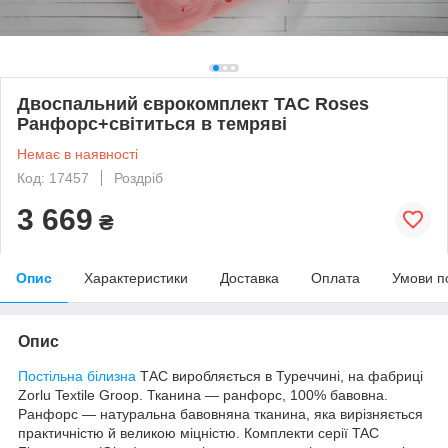
Двоспальний єврокомплект TAC Roses
Ранфорс+світиться в темряві
Немає в наявності
Код: 17457
Роздріб
3 669
₴
Опис
Характеристики
Доставка
Оплата
Умови п
Опис
Постільна білизна
ТАС виробляється в Туреччині, на фабриці
Zorlu Textile Groop. Тканина — ранфорс, 100% бавовна.
Ранфорс — натуральна бавовняна тканина, яка вирізняється
практичністю й великою міцністю. Комплекти серії TAC