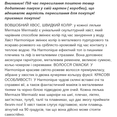
Внимание! Під час пересилання поштою товар
додатково пакуєм у свій картон ( коробки), що
вдешевляє вартість пересилання для покупця!
приємних покупок!
ВОВШОБНИЙ ХВОС, ШВИДКИЙ КОЛІР: у кожної ляльки
Mermaze Mermaidz є унікальний скульптурний хвіст, який
чарівним способом змінює колір під час занурення у воду.
Хвіст Harmonique змінює колір із металевого пурпурового та
яскраво-рожевого на сріблясто-хромовий під час контакту з
теплою водою. На Harmonique ефектний топ із пишними
плечима та ліф із металевими стразами. Вона доповнює
аксесуари гарнітурою, металевим ременем, великою сумкою,
кольє-чокером і сережками. ВОЛОССЯ СМАСКИ: У
Harmonique красиве світло-рожеве волосся преміумкласу,
зібране у хвостик із двома кучерями кольору фуксії. КРАСОВІ
ОСОБЛИВОСТІ: У Harmonique чудові скляні вставні очі та
справжні вії, а також фантастичний макіяж із металевими
тінями та чорно-білою підводкою для очей. Кожна лялька
Mermaze Mermaidz має шарніри на шиї, плечах, ліктях,
зап'ястках, тулуб, талії та плавниках, що дає змогу приймати
безліч поз! Її хвіст також слугує підставкою, коли плавець
зігнутий на 90 градусів, так що вона дійсно може стояти
самостійно.