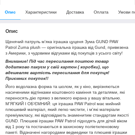
Опис
Характеристики
Доставка
Оплата
Умови п
Опис
Щенячий патруль м'яка іграшка цуценя Зума GUND PAW
Patrol Zuma plush — оригінальна іграшка від Gund, привезена
з Америки, з чудовими відгуками від покупців з усього світу!
Внимание! Під час пересилання поштою товар
додатково пакуєм у свій картон ( коробки), що
вдешевляє вартість пересилання для покупця!
Приємних покупок!!
Його водолазна форма та шолом, як у кіно, вирізняються
насиченими відтінками коштовного каміння та деталями, які
переносять дію прямо з великого екрана у вашу вітальню.
М'ЯГКИЙ І ОБ'ЄМНИЙ: ця іграшка PAW Patrol має мийний
плюшевий матеріал, який легко чистити, і м'які матеріали
преміумкласу, які відповідають знаменитим стандартам якості
GUND. Плюшеві іграшки PAW Patrol підходять для дітей віком
від 1 року та постачаються в захисному поліетиленовому
пакеті. Відзначені нагородами ведмедики та плюшеві іграшки