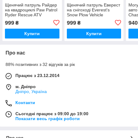
Щенячий патруль Райдер
Щенячий патруль Еверест
Могу
на квадроциклі Paw Patrol
на снігоході Everest's
авто
Ryder Rescue ATV
Snow Plow Vehicle
Chas
999
999
940
₴
₴
Купити
Купити
Про нас
88% позитивних з 32 відгуків за рік
Працює з 23.12.2014
м. Дніпро
Дніпро, Україна
Контакти
Сьогодні працює з 09:00 до 19:00
Показати весь графік роботи
Про нас