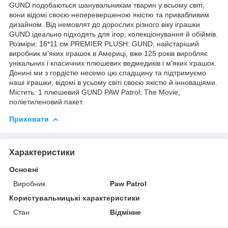
GUND подобаються шанувальникам тварин у всьому світі,
вони відомі своєю неперевершеною якістю та привабливим
дизайном. Від немовлят до дорослих різного віку іграшки
GUND ідеально підходять для ігор, колекціонування й обіймів.
Розміри: 16*11 см PREMIER PLUSH: GUND, найстаріший
виробник м'яких іграшок в Америці, вже 125 років виробляє
унікальних і класичних плюшевих ведмедиків і м'яких іграшок.
Донині ми з гордістю несемо цю спадщину та підтримуємо
наші іграшки, відомі в усьому світі своєю якістю й інноваціями.
Містить: 1 плюшевий GUND PAW Patrol: The Movie,
поліетиленовий пакет.
Приховати
Характеристики
Основні
Виробник
Paw Patrol
Користувальницькі характеристики
Стан
Відмінне