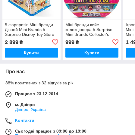
5 сюрпризів Міні бренди
Міні бренди кейс
Ігро
Дісней Mini Brands 5
колекціонера 5 Surprise
Міні
Surprise Disney Toy Store
Mini Brands Collector's
Mini
Playset byZuru.
Case
Conv
2 899
999
1 4
₴
₴
Купити
Купити
Про нас
88% позитивних з 32 відгуків за рік
Працює з 23.12.2014
м. Дніпро
Дніпро, Україна
Контакти
Сьогодні працює з 09:00 до 19:00