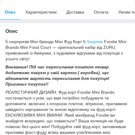
Опис
Характеристики
Доставка
Оплата
Умови п
Опис
5 сюрпризів Міні бренди Міні Фуд Корт 5
Surprise
Foodie Mini
Brands Mini Food Court — оригінальний набір від ZURU,
привезений із Америки, з чудовими відгуками від покупців з
усього світу!
Внимание! Під час пересилання поштою товар
додатково пакуєм у свій картон ( коробки), що
вдешевляє вартість пересилання для покупця!
Приємних покупок!!
РЕАЛІСТИЧНИЙ ДИЗАЙН: Фуд-корт Foodie Mini Brands
постачається з усім, що вам потрібно побудувати та
доповнити, включно з опорною плитою, вітриною, прилавком
швидкого харчування та зоною відпочинку на фуд-корті.
ЕКСКЛЮЗИВНІ МІНІ ВМИНИ: Який мінібренд Foodie ви
знайдете всередині, що ховаються? Ваша колекція не буде
повною без цього міні! Побудуйте свій фуд-корт, заповнивши
прилавки фаст-фуду всіма вашими улюбленими міні.