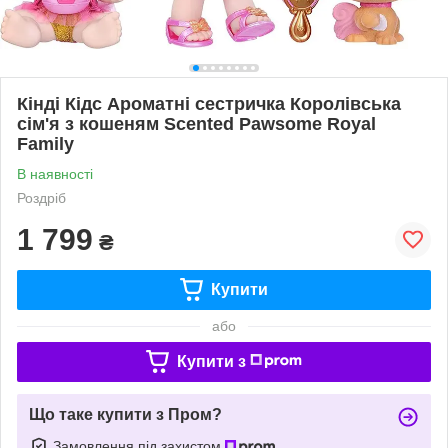
Кінді Кідс Ароматні сестричка Королівська
сім'я з кошеням Scented Pawsome Royal
Family
В наявності
Роздріб
1 799
₴
Купити
або
Купити з
Що таке купити з Пром?
Замовлення під захистом