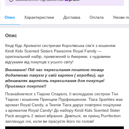
Опис
Характеристики
Доставка
Оплата
Умови п
Опис
Кінді Кідс Ароматні сестрички Королівська сім'я з кошеням
Kindi Kids Scented Sisters Pawsome Royal Family —
оригінальний набір, привезений із Америки, з чудовими
відгуками від покупців з усього світу!
Внимание! Під час пересилання поштою товар
додатково пакуєм у свій картон ( коробки), що
вдешевляє вартість пересилання для покупця!
Приємних покупок!!
Познайомтеся з Тіарою Спарклз, її молодшою сестрою Тіні
Тіарою і кошеням Принцем Пурфекшеном. Tiara Sparkles має
аромат Royal Candy, а Teenie Tiara дарує повітряні поцілунки
з ароматом Royal Candy! До набору Kindi Kids Scented Sister
Pack входять 2 змінні вбрання. Дивіться, як принц Purrfection
заплющує очі, коли ви прасуєте його по голові!