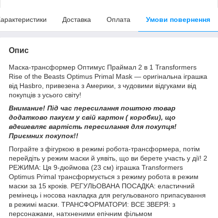
арактеристики
Доставка
Оплата
Умови повернення
Опис
Маска-трансформер Оптимус Праймал 2 в 1 Transformers
Rise of the Beasts Optimus Primal Mask — оригінальна іграшка
від Hasbro, привезена з Америки, з чудовими відгуками від
покупців з усього світу!
Внимание! Під час пересилання поштою товар
додатково пакуєм у свій картон ( коробки), що
вдешевляє вартість пересилання для покупця!
Приємних покупок!!
Пограйте з фігуркою в режимі робота-трансформера, потім
перейдіть у режим маски й уявіть, що ви берете участь у дії! 2
РЕЖИМА: Ця 9-дюймова (23 см) іграшка Transformers
Optimus Primal трансформується з режиму робота в режим
маски за 15 кроків. РЕГУЛЬОВАНА ПОСАДКА: еластичний
ремінець і носова накладка для регульованого припасування
в режимі маски. ТРАНСФОРМАТОРИ: ВСЕ ЗВЕРЯ: з
персонажами, натхненими епічним фільмом