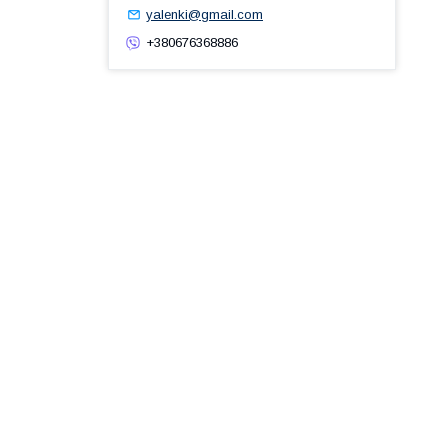
yalenki@gmail.com
+380676368886