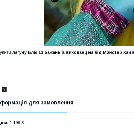
Купити
лагуну Блю 13 бажань із вихованцем від Монстер Хай
в
нформація для замовлення
іна:
1 199 ₴