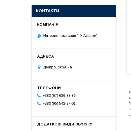
КОНТАКТИ
Интернет-магазин " У Алёнки"
Дніпро, Україна
Л
+380 (67) 636-88-86
д
п
+380 (95) 542-27-01
в
L