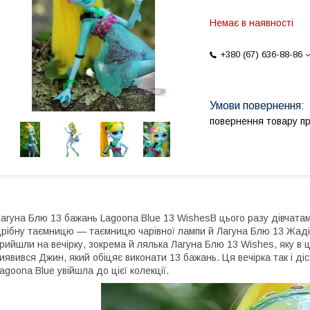
Немає в наявності
+380 (67) 636-88-86
повернення товару п
агуна Блю 13 бажань Lagoona Blue 13 WishesB цього разу дівчат
рібну таємницю — таємницю чарівної лампи й Лагуна Блю 13 Жадін
рийшли на вечірку, зокрема й лялька Лагуна Блю 13 Wishes, яку в ц
иявився Джин, який обіцяє виконати 13 бажань. Ця вечірка так і ді
agoona Blue увійшла до цієї колекції.