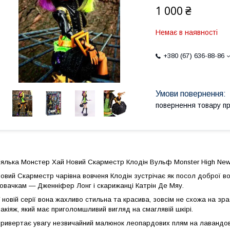
1 000 ₴
Немає в наявності
+380 (67) 636-88-86
повернення товару п
ялька Монстер Хай Новий Скарместр Клодін Вульф Monster High New
овий Скарместр чарівна вовченя Клодін зустрічає як посол доброї в
овачкам — Дженніфер Лонг і скарижанці Катрін Де Мяу.
 новій серії вона жахливо стильна та красива, зовсім не схожа на зр
акіяж, який має приголомшливий вигляд на смаглявій шкірі.
ривертає увагу незвичайний малюнок леопардових плям на лавандови