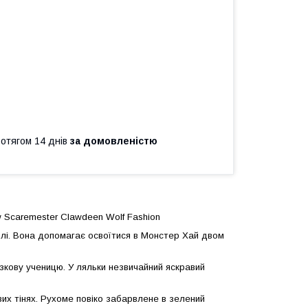
ротягом 14 днів
за домовленістю
 Scaremester Clawdeen Wolf Fashion
олі. Вона допомагає освоїтися в Монстер Хай двом
азкову ученицю. У ляльки незвичайний яскравий
х тінях. Рухоме повіко забарвлене в зелений