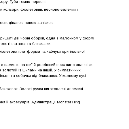
ьору. Губи темно-червоні.
и кольори: фіолетовий, неоново-зелений і
несподіваною новою зачіскою.
ришиті дві чорні оборки, одна з малюнком у формі
золоті вставки та блискавки.
 фіолетова платформа та каблуки оригінальної
те намисто на шиї й розкішний пояс виготовлені як
а золотий із шипами на іншій. У симпатичних
ільця та собачки від блискавок. У кожному вусі
лискавок. Золоті ручки виготовлені як великі
я й аксесуарів. Адміністрації Monster Hihg