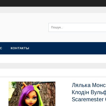
АС
КОНТАКТЫ
Лялька Монс
Клодін Вуль
Scaremester 