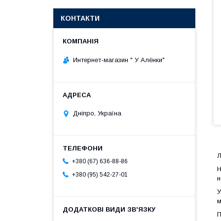
КОНТАКТИ
Интернет-магазин " У Алёнки"
Дніпро, Україна
Л
+380 (67) 636-88-86
Н
+380 (95) 542-27-01
н
У
м
П