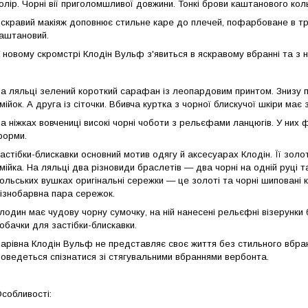
олір. Чорні вії приголомшливої довжини. Тонкі брови каштанового кол
скравий макіяж доповнює стильне каре до плечей, пофарбоване в тр
аштановий.
 новому скромстрі Клодін Вульф з'явиться в яскравому вбранні та з 
а ляльці зелений короткий сарафан із леопардовим принтом. Знизу п
мійок. А друга із сіточки. Вбивча куртка з чорної блискучої шкіри має 
а ніжках вовчениці високі чорні чоботи з рельєфами ланцюгів. У них
орми.
астібки-блискавки основний мотив одягу й аксесуарах Клодін. Її золо
мійка. На ляльці два різновиди браслетів — два чорні на одній руці т
ольських вушках оригінальні сережки — це золоті та чорні шиповані к
ізнобарвна пара сережок.
лодин має чудову чорну сумочку, на ній нанесені рельєфні візерунки б
обачки для застібки-блискавки.
арівна Клодін Вульф не представляє своє життя без стильного вбранн
оведеться спізнатися зі стягувальними вбраннями вербонта.
собливості: