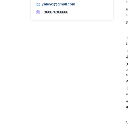
к
yalenki@gmail.com
Я
+380676368886
к
У
Н
з
Н
ф
З
з
в
р
К
с
Ч
д
О