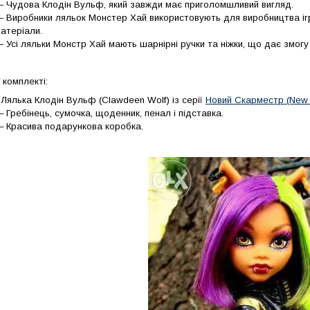
 Чудова Клодін Вульф, який завжди має приголомшливий вигляд.
 Виробники ляльок Монстер Хай використовують для виробництва ігра
атеріали.
 Усі ляльки Монстр Хай мають шарнірні ручки та ніжки, що дає змогу 
 комплекті:
 Лялька Клодін Вульф (Clawdeen Wolf) із серії
Новий Скарместр (New 
 Гребінець, сумочка, щоденник, пенал і підставка.
 Красива подарункова коробка.