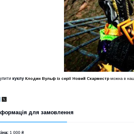
Купити
куклу
Клодин Вульф
із серії Новий Скарместр
можна в наш
нформація для замовлення
іна:
1 000 ₴