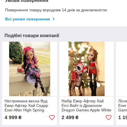
Умови повернення
Повернення товару впродовж 14 днів за домовленістю
Всі умови повернення
Подібні товари компанії
Нестримана весна Вуд
Набір Евер Афтер Хай
Лісов
Евер Афтер Хай Седар
Епл Вайт із Драконом
Ever
Ever After High Spring
Dragon Games Apple White
Gam
Unsprung Cedar Wood
Doll and BraebyrnDragon
4 999
2 499
1 1
₴
₴