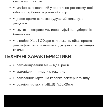
квітковим принтом
макіяж виготовлений у пастельно-рожевому тоні,
губи пофарбовані в рожевий колір
довге пряме волосся рудуватий кольору, з
діадемою
взуття — яскраво-малинові туфлі на підборах із
бантиками
в наборі Холлі О'Хара є: лялька, плойка, праска
для гофре, чотири шпильки, дві гумки та гребінець-
ключик
ТЕХНІЧНІ ХАРАКТЕРИСТИКИ:
рекомендований вік — від 6 років
матеріали — пластик, текстиль
паковання: картонна коробка блістерного типу
розміри ляльки: (ГхШхВ) 7х33х25см