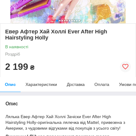
Евер Афтер Хай Холлі Ever After High
Hairstyling Holly
В наявності
Роздріб
2 199
₴
Опис
Характеристики
Доставка
Оплата
Умови п
Опис
Лялька Евер Афтер Хай Холлі Зачіски Ever After High
Hairstyling Holly-оригінальна лялечка від Mattel, привезена з
Америки, з чудовими відгуками від покупців з усього світу!