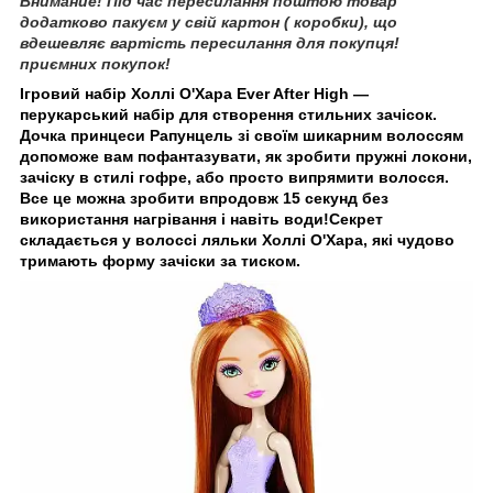
Внимание! Під час пересилання поштою товар
додатково пакуєм у свій картон ( коробки), що
вдешевляє вартість пересилання для покупця!
приємних покупок!
Ігровий набір Холлі О'Хара Ever After High —
перукарський набір для створення стильних зачісок.
Дочка принцеси Рапунцель зі своїм шикарним волоссям
допоможе вам пофантазувати, як зробити пружні локони,
зачіску в стилі гофре, або просто випрямити волосся.
Все це можна зробити впродовж 15 секунд без
використання нагрівання і навіть води!Секрет
складається у волоссі ляльки Холлі О'Хара, які чудово
тримають форму зачіски за тиском.