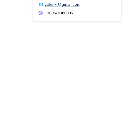
yalenki@gmail.com
+380676368886