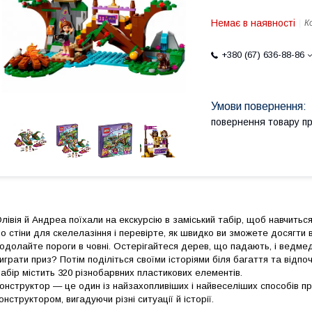
Немає в наявності
К
+380 (67) 636-88-86
повернення товару п
лівія й Андреа поїхали на екскурсію в заміський табір, щоб навчить
о стіни для скелелазіння і перевірте, як швидко ви зможете досягти 
одолайте пороги в човні. Остерігайтеся дерев, що падають, і ведмед
играти приз? Потім поділіться своїми історіями біля багаття та відпоч
абір містить 320 різнобарвних пластикових елементів.
онструктор — це один із найзахопливіших і найвеселіших способів п
онструктором, вигадуючи різні ситуації й історії.