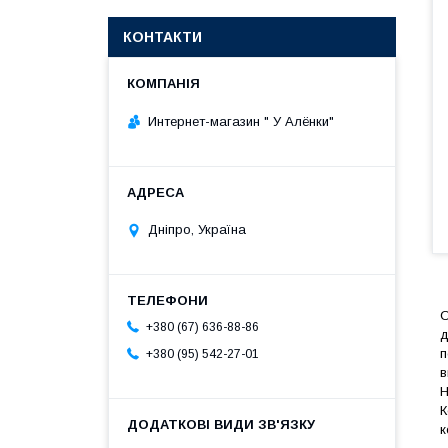
КОНТАКТИ
Интернет-магазин " У Алёнки"
Дніпро, Україна
О
+380 (67) 636-88-86
д
п
+380 (95) 542-27-01
в
Н
К
к