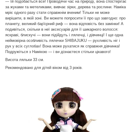
— їй подобається все! Проводячи час на природі, вона спостерігає
за жуками та метеликами, вивчає зірки, дерева та рослини. Наміка
мріє одного разу стати справжнім вченим! Тільки не може
вирішити, в якій зоні. Ви можете попросити її про що завгодно: про
планету, великий бар'єрний риф — вона відповість без замінки! А
подивіться, скільки в неї аксесуарів для її шикарного волосся:
яскраві, блискучі — вони підійдуть і лялечці, і дівчинці! І ще одна
неймовірна особливість лялечки SHIBAJUKU — рухливість ніг і
рук у всіх суглобах! Вона може рухатися як справжня дівчинка!
Подружіться з Намікою — і ви дізнаєтеся стільки цікавого!
Висота ляльки 33 см.
Рекомендовано для дітей віком від 3 років.