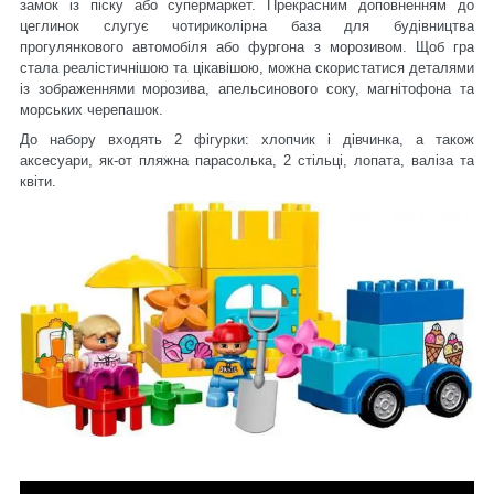
замок із піску або супермаркет. Прекрасним доповненням до
цеглинок слугує чотириколірна база для будівництва
прогулянкового автомобіля або фургона з морозивом. Щоб гра
стала реалістичнішою та цікавішою, можна скористатися деталями
із зображеннями морозива, апельсинового соку, магнітофона та
морських черепашок.
До набору входять 2 фігурки: хлопчик і дівчинка, а також
аксесуари, як-от пляжна парасолька, 2 стільці, лопата, валіза та
квіти.