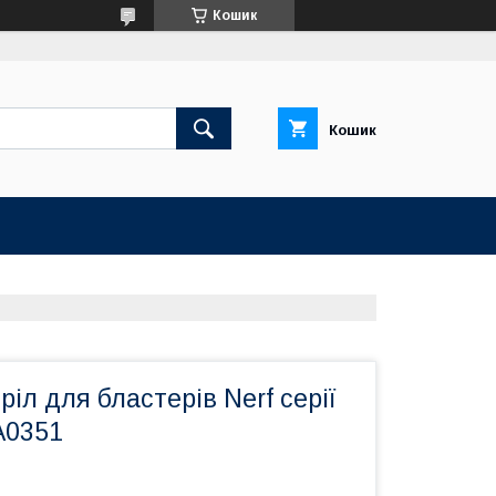
Кошик
Кошик
тріл для бластерів Nerf серії
 A0351