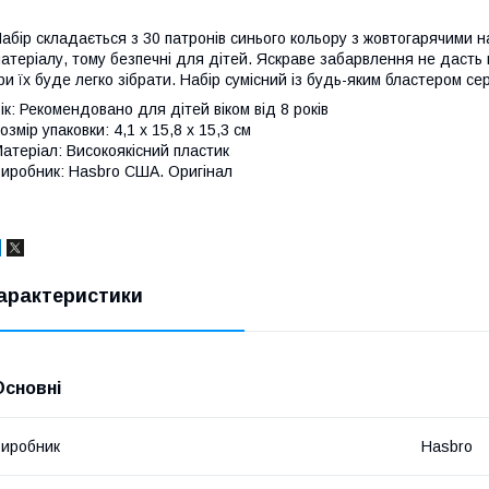
абір складається з 30 патронів синього кольору з жовтогарячими н
атеріалу, тому безпечні для дітей. Яскраве забарвлення не дасть 
ри їх буде легко зібрати. Набір сумісний із будь-яким бластером серії
ік: Рекомендовано для дітей віком від 8 років
озмір упаковки: 4,1 x 15,8 x 15,3 см
атеріал: Високоякісний пластик
иробник: Hasbro США. Оригінал
арактеристики
Основні
иробник
Hasbro