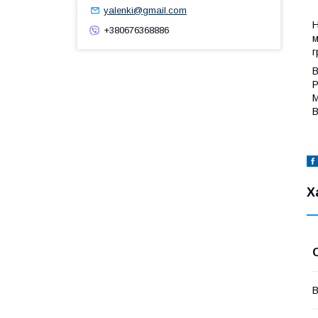
yalenki@gmail.com
Н
+380676368886
м
г
В
Р
М
В
Х
В