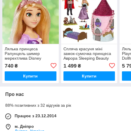
Лялька принцеса
Спляча красуня міні
Ляль
Рапунцель шимер
замок-сумочка принцеса
Play
мерехтлива Disney
Аврора Sleeping Beauty
Doll
Princess Royal Shimmer
Mini Castle PlaySet
740
1 499
5 7
₴
₴
Rapunzel
Купити
Купити
Про нас
88% позитивних з 32 відгуків за рік
Працює з 23.12.2014
м. Дніпро
Дніпро, Україна