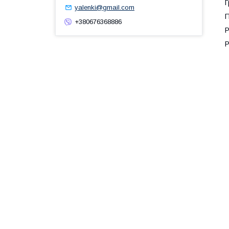
Г
yalenki@gmail.com
П
+380676368886
Р
Р