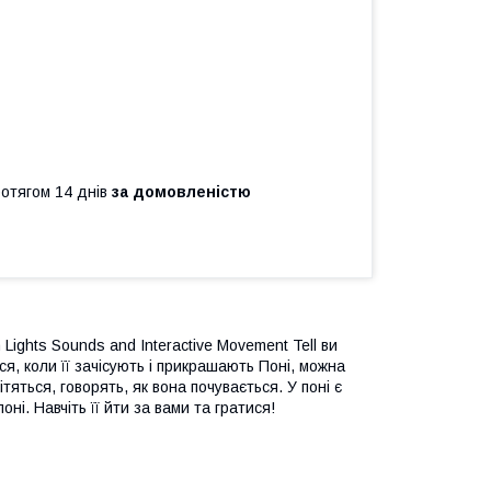
ротягом 14 днів
за домовленістю
Lights Sounds and Interactive Movement Tell ви
я, коли її зачісують і прикрашають Поні, можна
ітяться, говорять, як вона почувається. У поні є
оні. Навчіть її йти за вами та гратися!