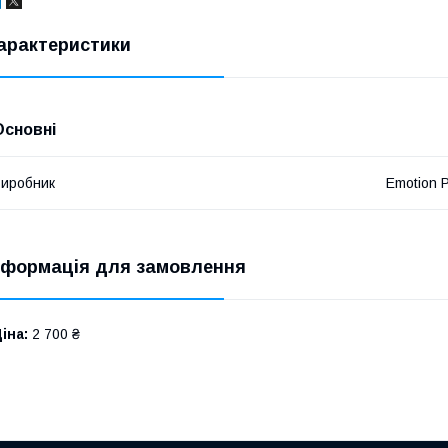
арактеристики
Основні
иробник
Emotion 
нформація для замовлення
іна:
2 700 ₴