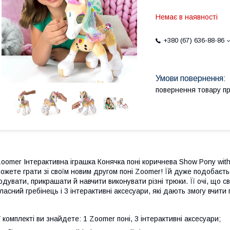
Немає в наявності
+380 (67) 636-88-86
повернення товару п
oomer Інтерактивна іграшка Конячка поні коричнева Show Pony with 
ожете грати зі своїм новим другом поні Zoomer! Їй дуже подобаєтьс
одувати, прикрашати й навчити виконувати різні трюки. Її очі, що св
ласний гребінець і 3 інтерактивні аксесуари, які дають змогу вчити п
 комплекті ви знайдете: 1 Zoomer поні, 3 інтерактивні аксесуари;