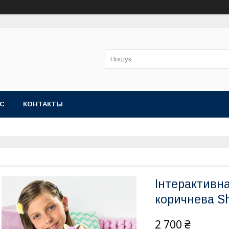
АС
КОНТАКТЫ
Інтерактивна
коричнева Sh
2 700 ₴