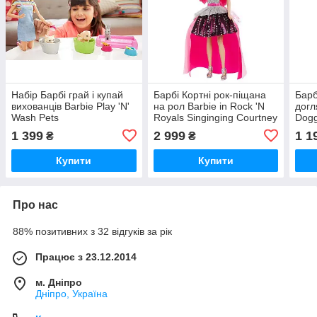
Набір Барбі грай і купай
Барбі Кортні рок-піщана
Барб
вихованців Barbie Play 'N'
на рол Barbie in Rock 'N
догл
Wash Pets
Royals Singinging Courtney
Dogg
1 399
2 999
1 1
₴
₴
Купити
Купити
Про нас
88% позитивних з 32 відгуків за рік
Працює з 23.12.2014
м. Дніпро
Дніпро, Україна