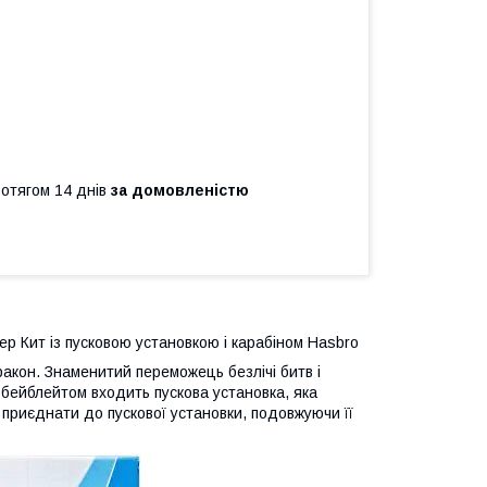
ротягом 14 днів
за домовленістю
ер Кит із пусковою установкою і карабіном Hasbro
акон. Знаменитий переможець безлічі битв і
 з бейблейтом входить пускова установка, яка
а приєднати до пускової установки, подовжуючи її