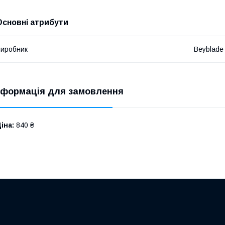
Основні атрибути
иробник
Beyblade
нформація для замовлення
іна:
840 ₴