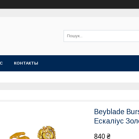
АС
КОНТАКТЫ
Beyblade Bur
Ескаліус Зо
840 ₴