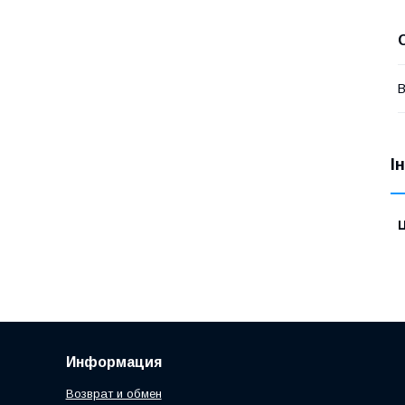
В
І
Ц
Информация
Возврат и обмен