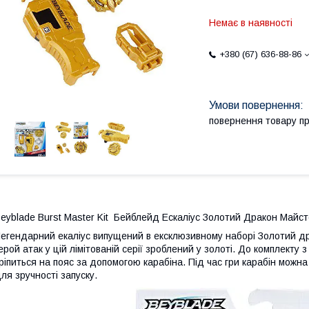
Немає в наявності
+380 (67) 636-88-86
повернення товару п
eyblade Burst Master Kit Бейблейд Ескаліус Золотий Дракон Майст
егендарний екаліус випущений в ексклюзивному наборі Золотий др
ерой атак у цій лімітованій серії зроблений у золоті. До комплекту
ріпиться на пояс за допомогою карабіна. Під час гри карабін можн
ля зручності запуску.