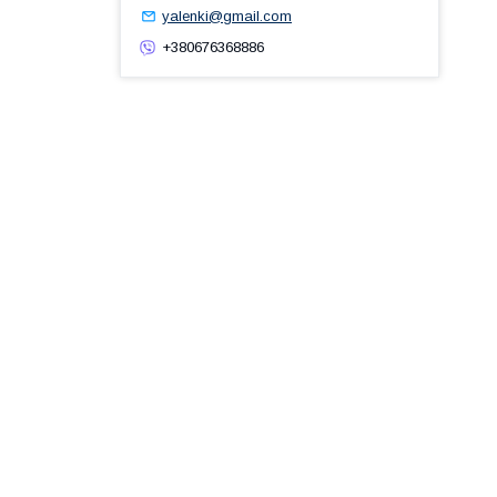
yalenki@gmail.com
+380676368886