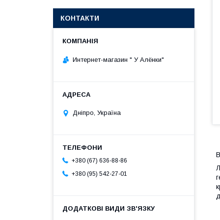
КОНТАКТИ
Интернет-магазин " У Алёнки"
Дніпро, Україна
B
+380 (67) 636-88-86
Л
+380 (95) 542-27-01
г
к
д