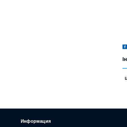
І
Ц
Информация