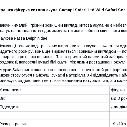
грашка фігурка китова акула Сафарі Safari Ltd Wild Safari Sea
аючи чималий і грізний зовнішній вигляд, китова акула не є небе
еагує на аквалангістів і дає змогу кататися в себе на спині, поки 
аукова назва Delphinidae.
ешканці теплих вод тропічних широт, китова акула вважається одніє
идатного розміру, вона ще вирізняється і зовнішнім виглядом — п
з широкою ротовою щілиною. Також примітний плямистий забарвленн
оздовжні, поперечні вузькі білі смуги, між якими розташовані округл
ігурки Safari виготовлені з неперевершеною точністю й розфарбова
икористовуються найкращі сучасні матеріали, які відповідають на
ринесуть задоволення не тільки маленьким натуралістам, а й коле
У комплекті:
фігурка
Вік:
від 3 рок
Підходить:
для дівч
Розмір іграшки:
19 х10 х