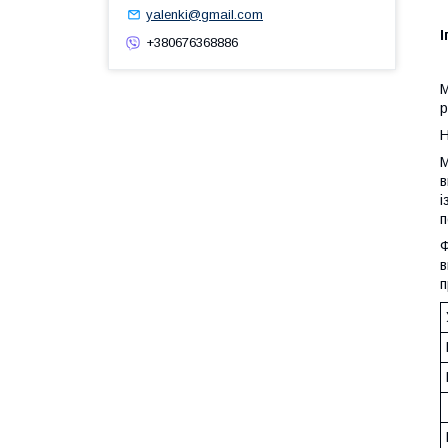
yalenki@gmail.com
І
+380676368886
М
р
Н
М
в
і
п
Ф
в
п