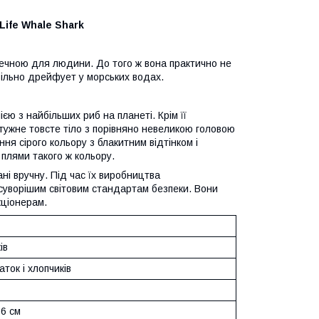
 Life Whale Shark
зпечною для людини. До того ж вона практично не
повільно дрейфует у морських водах.
ю з найбільших риб на планеті. Крім її
отужне товсте тіло з порівняно невеликою головою
я сірого кольору з блакитним відтінком і
і плями такого ж кольору.
ні вручну. Під час їх виробництва
йсуворішим світовим стандартам безпеки. Вони
кціонерам.
ів
аток і хлопчиків
 6 см