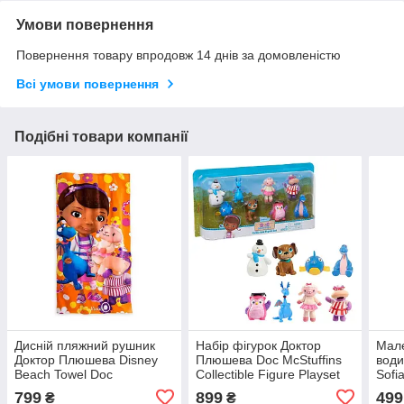
Умови повернення
Повернення товару впродовж 14 днів за домовленістю
Всі умови повернення
Подібні товари компанії
Дисній пляжний рушник
Набір фігурок Доктор
Мале
Доктор Плюшева Disney
Плюшева Doc McStuffins
води
Beach Towel Doc
Collectible Figure Playset
Sofi
McStuffins
Wate
799
899
499
₴
₴