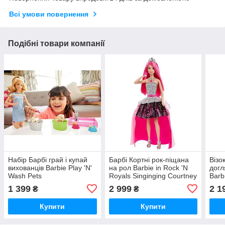
Всі умови повернення
Подібні товари компанії
Набір Барбі грай і купай
Барбі Кортні рок-піщана
Візо
вихованців Barbie Play 'N'
на рол Barbie in Rock 'N
догл
Wash Pets
Royals Singinging Courtney
Barb
1 399
2 999
2 1
₴
₴
Купити
Купити