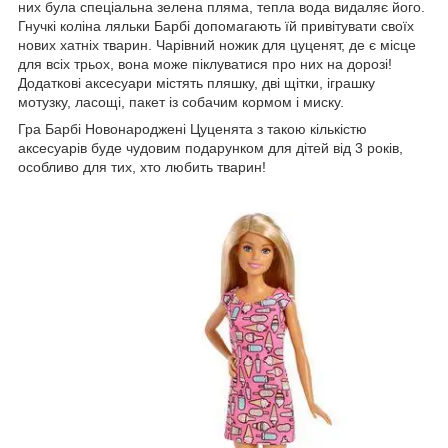
них була спеціальна зелена пляма, тепла вода видаляє його.
Гнучкі коліна ляльки Барбі допомагають їй привітувати своїх
нових хатніх тварин. Чарівний ножик для цуценят, де є місце
для всіх трьох, вона може піклуватися про них на дорозі!
Додаткові аксесуари містять пляшку, дві щітки, іграшку
мотузку, ласощі, пакет із собачим кормом і миску.
Гра Барбі Новонароджені Цуценята з такою кількістю
аксесуарів буде чудовим подарунком для дітей від 3 років,
особливо для тих, хто любить тварин!