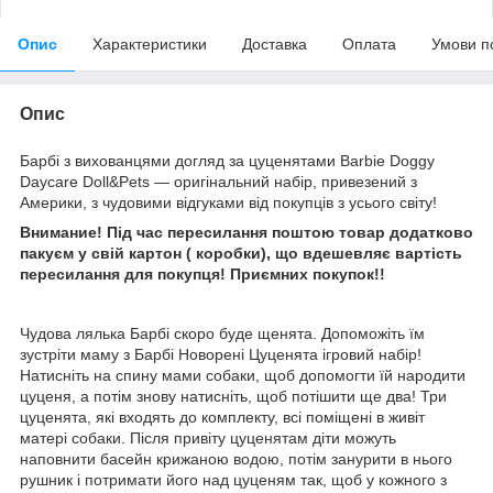
Опис
Характеристики
Доставка
Оплата
Умови п
Опис
Барбі з вихованцями догляд за цуценятами Barbie Doggy
Daycare Doll&Pets — оригінальний набір, привезений з
Америки, з чудовими відгуками від покупців з усього світу!
Внимание! Під час пересилання поштою товар додатково
пакуєм у свій картон ( коробки), що вдешевляє вартість
пересилання для покупця! Приємних покупок!!
Чудова лялька Барбі скоро буде щенята. Допоможіть їм
зустріти маму з Барбі Новорені Цуценята ігровий набір!
Натисніть на спину мами собаки, щоб допомогти їй народити
цуценя, а потім знову натисніть, щоб потішити ще два! Три
цуценята, які входять до комплекту, всі поміщені в живіт
матері собаки. Після привіту цуценятам діти можуть
наповнити басейн крижаною водою, потім занурити в нього
рушник і потримати його над цуценям так, щоб у кожного з