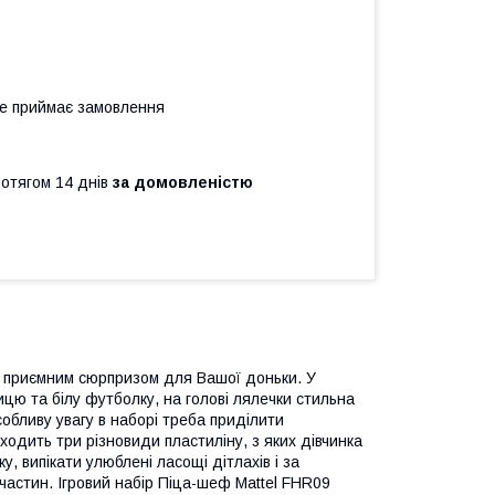
не приймає замовлення
ротягом 14 днів
за домовленістю
не приємним сюрпризом для Вашої доньки. У
ицю та білу футболку, на голові лялечки стильна
обливу увагу в наборі треба приділити
входить три різновиди пластиліну, з яких дівчинка
, випікати улюблені ласощі дітлахів і за
 частин. Ігровий набір Піца-шеф Mattel FHR09