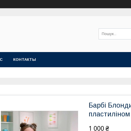
АС
КОНТАКТЫ
Барбі Блонд
пластиліном 
1 000 ₴