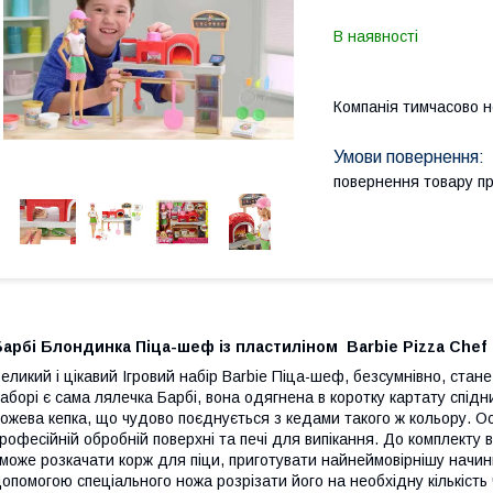
В наявності
Компанія тимчасово 
повернення товару п
арбі Блондинка Піца-шеф із пластиліном Barbie Pizza Chef
еликий і цікавий Ігровий набір Barbie Піца-шеф, безсумнівно, ста
аборі є сама лялечка Барбі, вона одягнена в коротку картату спідн
ожева кепка, що чудово поєднується з кедами такого ж кольору. Ос
рофесійній обробній поверхні та печі для випікання. До комплекту 
може розкачати корж для піци, приготувати найнеймовірнішу начинку
опомогою спеціального ножа розрізати його на необхідну кількість