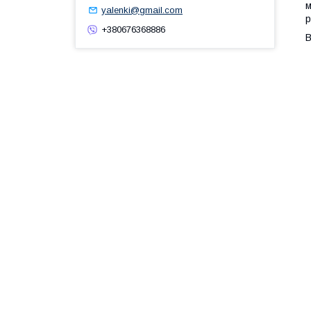
м
yalenki@gmail.com
р
+380676368886
В