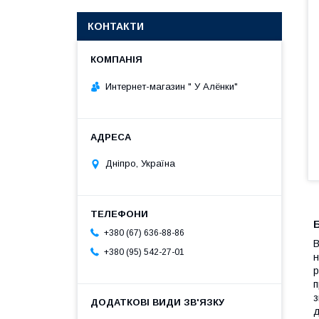
КОНТАКТИ
Интернет-магазин " У Алёнки"
Дніпро, Україна
Б
+380 (67) 636-88-86
В
+380 (95) 542-27-01
н
р
п
з
д