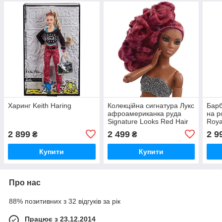
Харинг Keith Haring
Колекційна сигнатура Лукс
Барб
афроамериканка руда
на р
Signature Looks Red Hair
Roya
2 899
2 499
2 9
₴
₴
Купити
Купити
Про нас
88% позитивних з 32 відгуків за рік
Працює з 23.12.2014