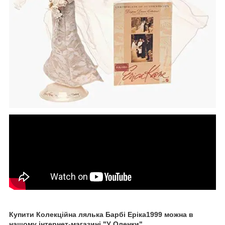
Купити Колекційна лялька Барбі Еріка1999 можна в
нашому інтернет-магазині "У Оленки"