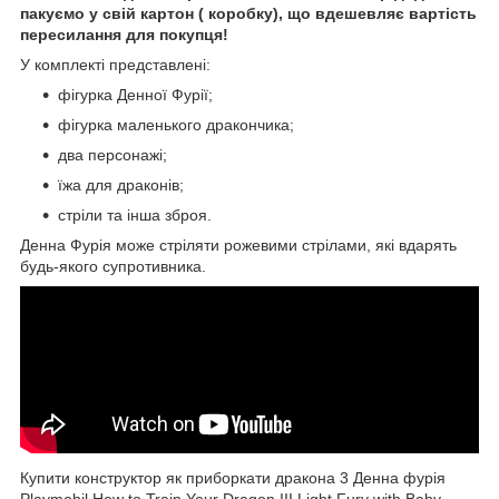
пакуємо у свій картон ( коробку), що вдешевляє вартість
пересилання для покупця!
У комплекті представлені:
фігурка Денної Фурії;
фігурка маленького дракончика;
два персонажі;
їжа для драконів;
стріли та інша зброя.
Денна Фурія може стріляти рожевими стрілами, які вдарять
будь-якого супротивника.
Купити конструктор як приборкати дракона 3 Денна фурія
Playmobil How to Train Your Dragon III Light Fury with Baby