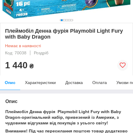
Плеймобіл Денна фурія Playmobil Light Fury
with Baby Dragon
Немає в наявності
Код: 70038
Роздріб
1 440
₴
Опис
Характеристики
Доставка
Оплата
Умови п
Опис
Плеймобіл Денна фурія Playmobil Light Fury with Baby
Dragon-оригінальний набір, привезений із Америки, з
чудовими відгуками від покупців з усього світу!
Внимание! Під час пересилання поштою товар додатково